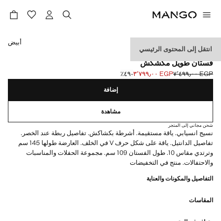
حدد اللون
أبيض
انتقل إلى المحتوى الرئيسي
CELEBRATION
فستان طويل مكشكش
EGP ٧٬٤٩٩٫٠٠
EGP ٣٬٧٩٩٫٠٠
؜-٤٩٪؜
السعر الحالي [EGP ٣٬٧٩٩٫٠٠ ]
السعر الأول محذوف [EGP ٧٬٤٩٩٫٠٠ ]
إضافة
مشاهدة
شحن مجاني إلى المتجر
نسيج انسيابي. ياقة مستقيمة. أشرطة بكشاكش. تفاصيل ربطة عند الخصر.
تفاصيل الدانتيل. ياقة على شكل حرف V في الخلف. العارضة طولها 145 سم
وترتدي مقاس 10. طول الفستان 109 سم. مجموعة الحفلات والمناسبات
والاحتفالات. منتج في التخفيضات
التفاصيل والمكونات والعناية
المقاسات