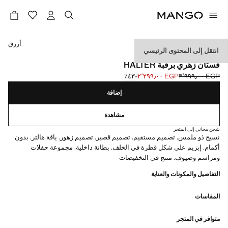
حدد اللون
أزرق
انتقل إلى المحتوى الرئيسي
EVENTS
فستان زهري برقبة HALTER
EGP ٣٬٩٩٩٫٠٠
EGP ٢٬٢٩٩٫٠٠
؜-٤٣٪؜
السعر الحالي [EGP ٢٬٢٩٩٫٠٠ ]
السعر الأول محذوف [EGP ٣٬٩٩٩٫٠٠ ]
إضافة
مشاهدة
شحن مجاني إلى المتجر
نسيج ذو ملمس. تصميم مستقيم. تصميم قصير. تصميم زهور. ياقة هالتر. بدون
أكمام. إبزيم على شكل قطرة في الخلف. بطانة داخلية. مجموعة حفلات
ومراسم وضيوف. منتج في التخفيضات
التفاصيل والمكونات والعناية
المقاسات
متوافر في المتجر