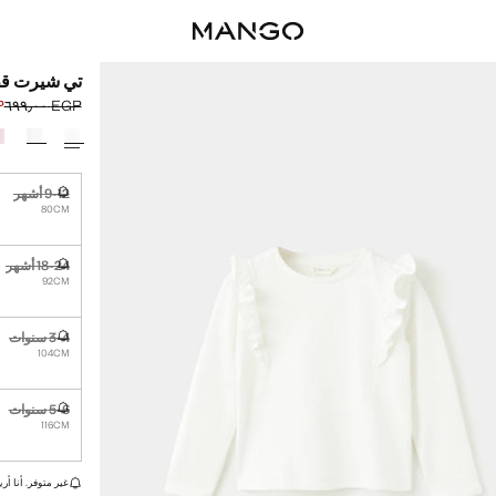
تي شيرت ق
٠٠
EGP ٦٩٩٫٠٠
السعر الحالي [EGP ٦٤٩٫٠٠ 
السعر الأول محذوف [GP
حدد اللون
9-12 أشهر
غير متوفر. أ
80CM
18-24 أشهر
غير متوفر. أ
92CM
3-4 سنوات
غير متوفر. أ
104CM
5-6 سنوات
غير متوفر. أ
116CM
القطع الأخيرة!
غير متوفر. أنا أري