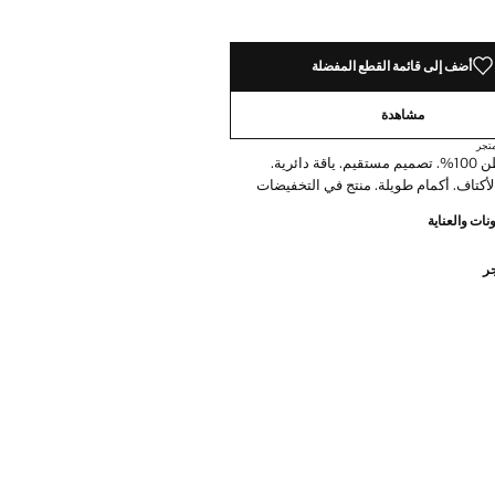
أضف إلى قائمة القطع المفضلة
مشاهدة
تجر
نسيج من القطن 100%. تصميم مستقيم. ياقة دائرية.
تاف. أكمام طويلة. منتج في التخفيضات
نات والعناية
جر