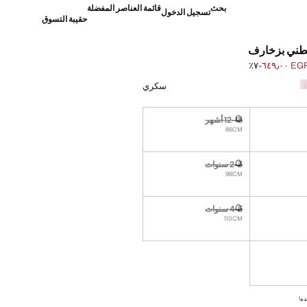
بحث
قائمة العناصر المفضلة
تسجيل الدخول
حقيبة التسوق
طني بزخارف
EGP ٦٤٩٫
؜-٧٪؜
]
E ٦٩٩٫٠٠ ]
سكري
12-18 أشهر
نا أريده!
غير متوفر. أنا أريده!
86CM
2-3 سنوات
نا أريده!
غير متوفر. أنا أريده!
98CM
4-5 سنوات
نا أريده!
غير متوفر. أنا أريده!
110CM
نا أريده!
ده!