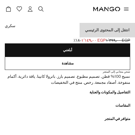
حدد اللون
سكري
انتقل إلى المحتوى الرئيسي
تي شيرت باو باترول
EGP ١٬٣٩٩٫٠٠
EGP ١٬١٤٩٫٠٠
؜-١٨٪؜
السعر الحالي [EGP ١٬١٤٩٫٠٠ ]
السعر الأول محذوف [EGP ١٬٣٩٩٫٠٠ ]
أبلغني
مشاهدة
شحن مجاني إلى المتجر
نسيج 100% قطن. تصميم مطبوع. تصميم بارز. باترولا كانينا. ياقة دائرية. أكمام
منفوخة. أصفاد مجمعة. رخص. منتج في التخفيضات
التفاصيل والمكونات والعناية
المقاسات
متوافر في المتجر