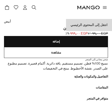
حدد اللون
أبيض
انتقل إلى المحتوى الرئيسي
تي شيرت مطبوع من القطن
EGP ١٬٠٩٩٫٠٠
EGP ٩٩٩٫٠٠
؜-٩٪؜
السعر الحالي [EGP ٩٩٩٫٠٠ ]
السعر الأول محذوف [EGP ١٬٠٩٩٫٠٠ ]
إضافة
مشاهدة
شحن مجاني إلى المتجر
نسيج 100% قطن. تصميم مستقيم. ياقة دائرية. أكمام قصيرة. تصميم مطبوع
على الصدر. نقشة الأخطبوط. منتج في التخفيضات
التفاصيل والمكونات والعناية
المقاسات
متوافر في المتجر