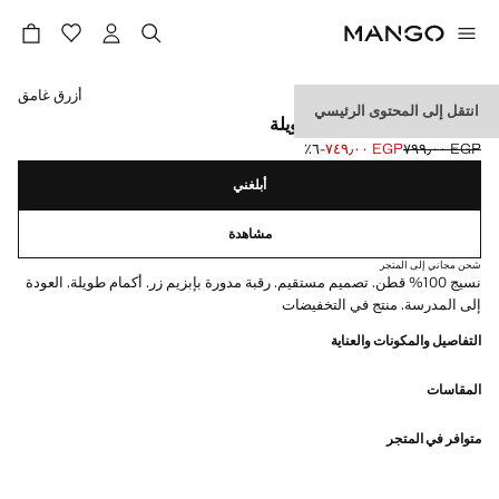
حدد اللون
أزرق غامق
انتقل إلى المحتوى الرئيسي
تي شيرت قطني بأكمام طويلة
EGP ٧٩٩٫٠٠
EGP ٧٤٩٫٠٠
؜-٦٪؜
السعر الحالي [EGP ٧٤٩٫٠٠ ]
السعر الأول محذوف [EGP ٧٩٩٫٠٠ ]
أبلغني
مشاهدة
شحن مجاني إلى المتجر
نسيج 100% قطن. تصميم مستقيم. رقبة مدورة بإبزيم زر. أكمام طويلة. العودة
إلى المدرسة. منتج في التخفيضات
التفاصيل والمكونات والعناية
المقاسات
متوافر في المتجر