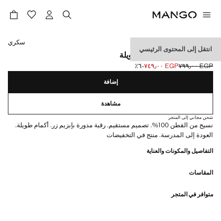
حدد اللون
سكري
انتقل إلى المحتوى الرئيسي
تي شيرت قطني بأكمام طويلة
EGP ٧٩٩٫٠٠
EGP ٧٤٩٫٠٠
؜-٦٪؜
السعر الحالي [EGP ٧٤٩٫٠٠ ]
السعر الأول محذوف [EGP ٧٩٩٫٠٠ ]
إضافة
مشاهدة
شحن مجاني إلى المتجر
نسيج من القطن 100%. تصميم مستقيم. رقبة مدورة بإبزيم زر. أكمام طويلة.
العودة إلى المدرسة. منتج في التخفيضات
التفاصيل والمكونات والعناية
المقاسات
متوافر في المتجر