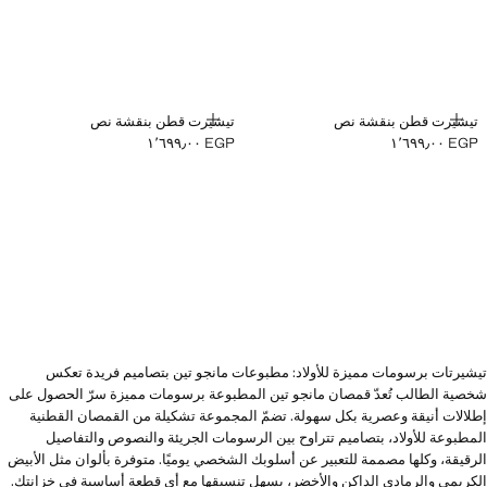
إضافة
إضافة
تيشيرت قطن بنقشة نص
تيشيرت قطن بنقشة نص
EGP ١٬٦٩٩٫٠٠
EGP ١٬٦٩٩٫٠٠
السعر الحالي [EGP ١٬٦٩٩٫٠٠ ]
السعر الحالي [EGP ١٬٦٩٩٫٠٠ ]
تيشيرتات برسومات مميزة للأولاد: مطبوعات مانجو تين بتصاميم فريدة تعكس
شخصية الطالب تُعدّ قمصان مانجو تين المطبوعة برسومات مميزة سرّ الحصول على
إطلالات أنيقة وعصرية بكل سهولة. تضمّ المجموعة تشكيلة من القمصان القطنية
المطبوعة للأولاد، بتصاميم تتراوح بين الرسومات الجريئة والنصوص والتفاصيل
الرقيقة، وكلها مصممة للتعبير عن أسلوبك الشخصي يوميًا. متوفرة بألوان مثل الأبيض
الكريمي والرمادي الداكن والأخضر، يسهل تنسيقها مع أي قطعة أساسية في خزانتك.