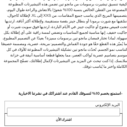
كيفية تنسيق تيشيرت برسومات من مانجو تين تضمن هذه التيشيرتات المطبوعة
المصنوعة من القطن الخالص بنسبة 100% شعورًا بالانتعاش والراحة طوال اليوم،
بتصميمها المريح الذي يناسب جميع المقاسات، من XXS إلى XL. لإطلالة كاجوال،
نسّقيها مع شورت برمودا أو بنطال جينز بقصة مستقيمة. ولإطلالة أكثر أناقة، ارتديها
تحت قميص مفتوح أو جاكيت جينز. في الأيام الباردة، ارتديها فوق سويت شيرت أو
جاكيت خفيف. إنها مناسبة لجميع المناسبات وتضفي لمسة راقية على أي إطلالة بكل
سهولة. لماذا تختار قمصان مانجو تين برسومات مميزة؟ بعيدًا عن التصميم المطبوع،
ما يُميّز هذه القطع حقًا هو جودة القماش والتصميم: مريحة، عصرية، ومصممة خصيصًا
لتناسب نمو الجسم. تُحدّث مانجو تين تشكيلة التيشيرتات المطبوعة للأولاد في كل
موسم بتصاميم عصرية تُواكب العصر، مما يجعلها قطعة أساسية أنيقة في خزانة
ملابسك. إذا كنت تبحث عن المزيد من التيشيرتات لإكمال إطلالتك، تصفّح المجموعة
الكاملة واختر ما يُناسب ذوقك.
-استمتع بخصم 10% لتسوقك القادم عند اشتراكك في نشرتنا الاخبارية
البريد الإلكتروني
اشترك الأن