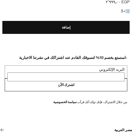
EGP ٢٬٩٩٩٫٠٠
السعر الحالي [EGP ٢٬٩٩٩٫٠٠ ]
+3 المزيد من الألوان
3
+
إضافة
-استمتع بخصم 10% لتسوقك القادم عند اشتراكك في نشرتنا الاخبارية
البريد الإلكتروني
اشترك الأن
من خلال الاشتراك، فإنك تؤكد أنك قرأت
سياسة الخصوصية
.
مصر
·
العربية