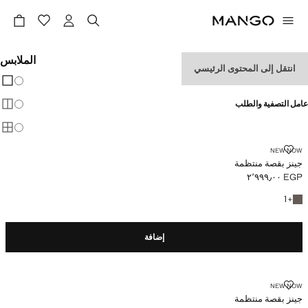
الملابس
انتقل إلى المحتوى الرئيسي
تغيير 
عرض
عامل التصفية والطلب
عرض
عرض
جينز بقصة منتظمة
NEW NOW
جينز بقصة منتظمة
EGP ٢٬٩٩٩٫٠٠
السعر الحالي [EGP ٢٬٩٩٩٫٠٠ ]
+ لون آخر
1
+
إضافة
جينز بقصة منتظمة
NEW NOW
جينز بقصة منتظمة