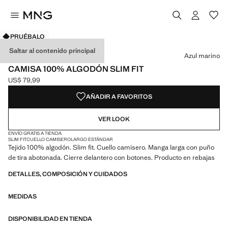
PRUÉBALO
Selecciona un color
Color Blanco
Color Azul marino seleccionado
Color Azul celeste
Saltar al contenido principal
Azul marino
CAMISA 100% ALGODÓN SLIM FIT
US$ 79,99
Precio actual [US$ 79,99 ]
AÑADIR A FAVORITOS
VER LOOK
ENVÍO GRATIS A TIENDA
SLIM FIT
CUELLO CAMISERO
LARGO ESTÁNDAR
Tejido 100% algodón. Slim fit. Cuello camisero. Manga larga con puño
de tira abotonada. Cierre delantero con botones. Producto en rebajas
DETALLES, COMPOSICIÓN Y CUIDADOS
MEDIDAS
DISPONIBILIDAD EN TIENDA