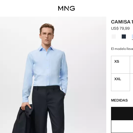
CAMISA 
US$ 79,99
Precio actua
Selecciona u
Color Blanc
Color 
El modelo lleva
XS
XXL
¡ÚLTIMAS UNID
NO DISPONIBL
MEDIDAS