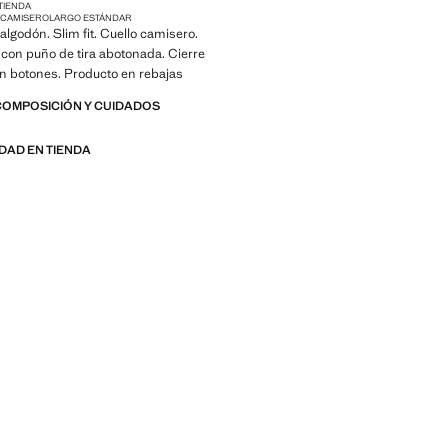
 TIENDA
 CAMISERO
LARGO ESTÁNDAR
algodón. Slim fit. Cuello camisero.
con puño de tira abotonada. Cierre
n botones. Producto en rebajas
COMPOSICIÓN Y CUIDADOS
IDAD EN TIENDA