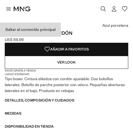
Selecciona un color
Azul porcelana
Saltar al contenido principal
BAÑADOR BÁSICO CORDÓN
US$ 59,99
Precio actual [US$ 59,99 ]
AÑADIR A FAVORITOS
VER LOOK
ENVÍO GRATIS A TIENDA
LARGO ESTÁNDAR
Tipo boxer. Cintura elástica con cordón ajustable. Dos bolsillos
laterales. Bolsillo de parche posterior con velcro. Pequeñas aberturas
laterales en el bajo. Producto en rebajas
DETALLES, COMPOSICIÓN Y CUIDADOS
MEDIDAS
DISPONIBILIDAD EN TIENDA