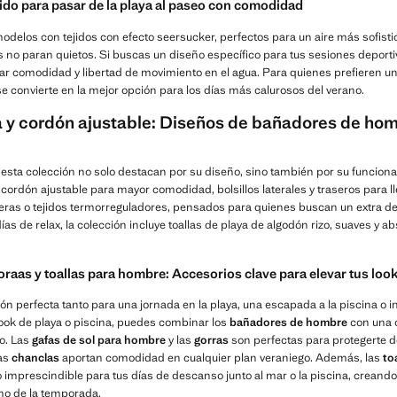
do para pasar de la playa al paseo con comodidad
odelos con tejidos con efecto seersucker, perfectos para un aire más sofisti
s no paran quietos. Si buscas un diseño específico para tus sesiones deporti
zar comodidad y libertad de movimiento en el agua. Para quienes prefieren un
e convierte en la mejor opción para los días más calurosos del verano.
ca y cordón ajustable: Diseños de bañadores de ho
sta colección no solo destacan por su diseño, sino también por su funciona
 cordón ajustable para mayor comodidad, bolsillos laterales y traseros para ll
eras o tejidos termorreguladores, pensados para quienes buscan un extra de
s de relax, la colección incluye toallas de playa de algodón rizo, suaves y 
goraas y toallas para hombre: Accesorios clave para elevar tus loo
ón perfecta tanto para una jornada en la playa, una escapada a la piscina o i
look de playa o piscina, puedes combinar los
bañadores de hombre
con una 
o. Las
gafas de sol para hombre
y las
gorras
son perfectas para protegerte de
las
chanclas
aportan comodidad en cualquier plan veraniego. Además, las
to
imprescindible para tus días de descanso junto al mar o la piscina, creando 
imo de la temporada.