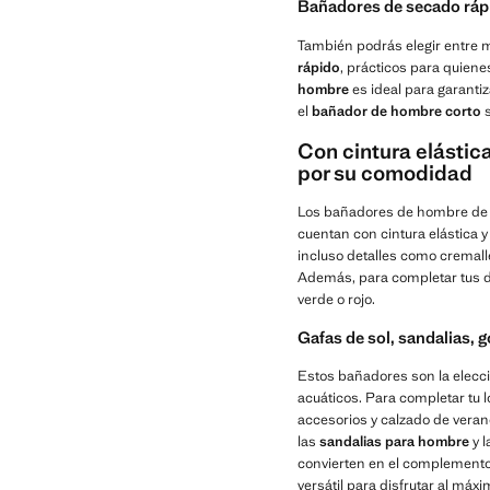
Bañadores de secado rápi
También podrás elegir entre m
rápido
, prácticos para quiene
hombre
es ideal para garanti
el
bañador de hombre corto
s
Con cintura elásti
por su comodidad
Los bañadores de hombre de e
cuentan con cintura elástica y
incluso detalles como cremall
Además, para completar tus día
verde o rojo.
Gafas de sol, sandalias, 
Estos bañadores son la elecci
acuáticos. Para completar tu 
accesorios y calzado de veran
las
sandalias para hombre
y 
convierten en el complemento 
versátil para disfrutar al máx