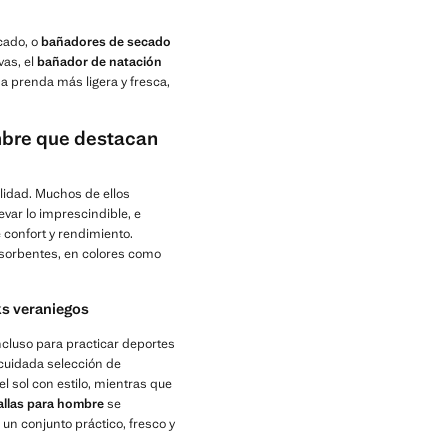
cado, o
bañadores de secado
vas, el
bañador de natación
a prenda más ligera y fresca,
mbre que destacan
lidad. Muchos de ellos
evar lo imprescindible, e
 confort y rendimiento.
absorbentes, en colores como
ks veraniegos
ncluso para practicar deportes
cuidada selección de
l sol con estilo, mientras que
allas para hombre
se
un conjunto práctico, fresco y