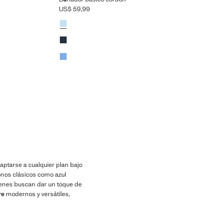
US$ 59,99
Precio actual [US$ 59,99 ]
Colores
Azul
Azul marino
Azul porcelana
tarse a cualquier plan bajo
onos clásicos como azul
ienes buscan dar un toque de
re
modernos y versátiles,