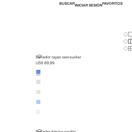
BUSCAR
FAVORITOS
INICIAR SESIÓN
Cam
Mo
Mo
Mo
BAÑADOR RAYAS SEERSUCKER
Bañador rayas seersucker
US$ 69,99
Precio actual [US$ 69,99 ]
Colores
Azul tinta
Khaki
Beige
Azul celeste
Lila
BAÑADOR BÁSICO CORDÓN
Bañador básico cordón