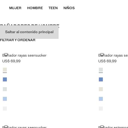
MUJER
HOMBRE
TEEN
NIÑOS
BAÑADORES DE HOMBRE
Saltar al contenido principal
FILTRAR Y ORDENAR
BAÑADOR RAYAS SEERSUCKER
BAÑADOR RA
Bañador rayas seersucker
Bañador rayas se
US$ 69,99
US$ 69,99
Precio actual [US$ 69,99 ]
Precio actual [US
Colores
Beige
Colores
Khaki
Azul tinta
Azul tinta
Khaki
Beige
Azul celeste
Azul celeste
Lila
Lila
BAÑADOR RAYAS SEERSUCKER
BAÑADOR ES
Bañador rayas seersucker
Bañador estampa