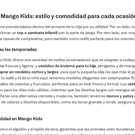
e Mango Kids: estilo y comodidad para cada ocasió
na prenda básica dentro del armario de tu hija por su utilidad. Por un lado, 
mbinar un
top o camiseta infantil
con la parte de abajo. Por otro lado, son mu
ta casual de cumpleaños, pero también como outfit perfecto para los eventos
das las temporadas
 Kids ofrece una variedad de estilos encantadores que se adaptan a cualqui
ano
frescos y ligeros, y
vestidos de invierno para tu hija
, abrigados y de mang
prar en modelos cortos y largos
, para que tu pequeña elija los que más le g
 tu outfit y el de tu niña aquí, tenemos modelos elegantes con estampados fl
alles de volantes y fruncidos, perfectos para un look fresco y formal. Los
vest
les para los días más cálidos, mientras que los diseños largos con mangas a
efieres una alternativa cómoda y moderna, también tenemos
monos y petos 
d de colores y diseños disponibles, como los tonos granate y verde, asegura
calidad en Mango Kids
como el algodón y el tejido de lana, garantiza que las prendas sean duraderas