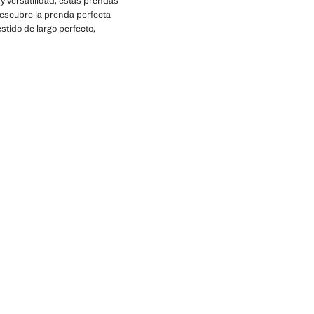
y versatilidad, estas prendas
descubre la prenda perfecta
stido de largo perfecto,