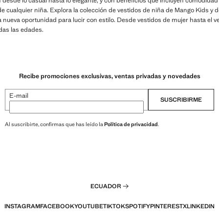
n desde lo casual hasta lo elegante, y con beneficios que incluyen comodidad 
de cualquier niña. Explora la colección de vestidos de niña de Mango Kids y 
nueva oportunidad para lucir con estilo. Desde vestidos de mujer hasta el ve
das las edades.
Recibe promociones exclusivas, ventas privadas y novedades
E-mail
SUSCRIBIRME
Al suscribirte, confirmas que has leído la
Política de privacidad
.
ECUADOR
INSTAGRAM
FACEBOOK
YOUTUBE
TIKTOK
SPOTIFY
PINTEREST
X
LINKEDIN