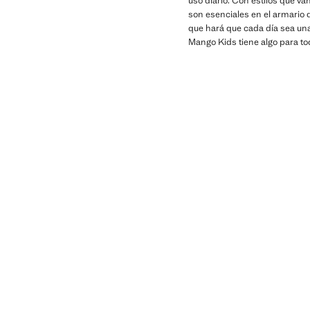
uso diario. Con estilos que va
son esenciales en el armario 
que hará que cada día sea una 
Mango Kids tiene algo para to