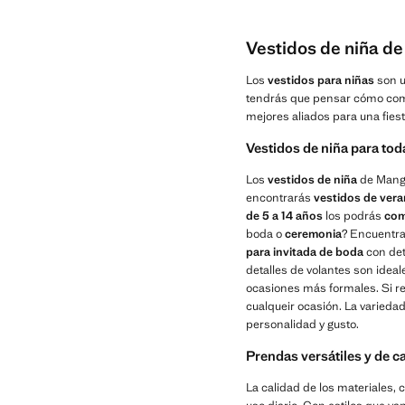
Vestidos de niña d
Los
vestidos para niñas
son u
tendrás que pensar cómo co
mejores aliados para una fies
Vestidos de niña para to
Los
vestidos de niña
de Mango
encontrarás
vestidos de ver
de 5 a 14 años
los podrás
com
boda o
ceremonia
? Encuentra
para invitada de boda
con det
detalles de volantes son idea
ocasiones más formales. Si r
cualqueir ocasión. La varieda
personalidad y gusto.
Prendas versátiles y de 
La calidad de los materiales, 