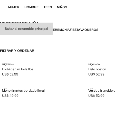
MUJER
HOMBRE
TEEN
NIÑOS
VESTIDOS DE NIÑA
Saltar al contenido principal
TODO
VESTIDOS
MONOS Y PETOS
CEREMONIA
FIESTA
VAQUEROS
FILTRAR Y ORDENAR
PICHI DENIM BOLSILLOS
PETO BOSTO
NEW NOW
NEW NOW
Pichi denim bolsillos
Peto boston
US$ 32,99
US$ 52,99
Precio actual [US$ 32,99 ]
Precio actual [US
MONO TIRANTES BORDADO FLORAL
VESTIDO FRU
Mono tirantes bordado floral
Vestido fruncido 
US$ 49,99
US$ 52,99
Precio actual [US$ 49,99 ]
Precio actual [US