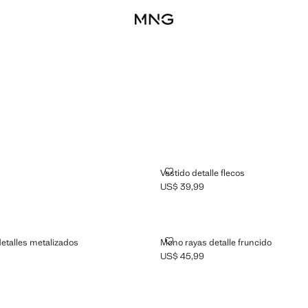
N
VESTIDO DETALLE FLECOS
Vestido detalle flecos
US$ 39,99
Precio actual [US$ 39,99 ]
$ 52,99 ]
NCIDO DETALLES METALIZADOS
MONO RAYAS DETALLE FRUNCID
detalles metalizados
Mono rayas detalle fruncido
US$ 45,99
$ 52,99 ]
Precio actual [US$ 45,99 ]