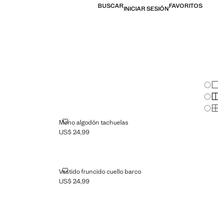
BUSCAR
FAVORITOS
INICIAR SESIÓN
Cam
Mo
Mo
Mo
MONO ALGODÓN TACHUELAS
Mono algodón tachuelas
US$ 24,99
Precio actual [US$ 24,99 ]
O
VESTIDO FRUNCIDO CUELLO BARCO
Vestido fruncido cuello barco
US$ 24,99
Precio actual [US$ 24,99 ]