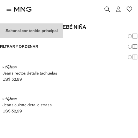
VAQUEROS RECTOS DE BEBÉ NIÑA
Saltar al contenido principal
Cambi
Mos
FILTRAR Y ORDENAR
Mos
Mos
JEANS RECTOS DETALLE TACHUELAS
NEW NOW
Jeans rectos detalle tachuelas
US$ 32,99
Precio actual [US$ 32,99 ]
JEANS CULOTTE DETALLE STRASS
NEW NOW
Jeans culotte detalle strass
US$ 32,99
Precio actual [US$ 32,99 ]