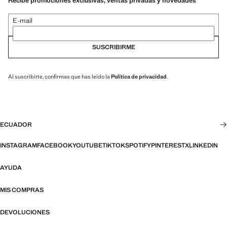
Recibe promociones exclusivas, ventas privadas y novedades
E-mail
SUSCRIBIRME
Al suscribirte, confirmas que has leído la
Política de privacidad
.
ECUADOR
INSTAGRAM
FACEBOOK
YOUTUBE
TIKTOK
SPOTIFY
PINTEREST
X
LINKEDIN
AYUDA
MIS COMPRAS
DEVOLUCIONES