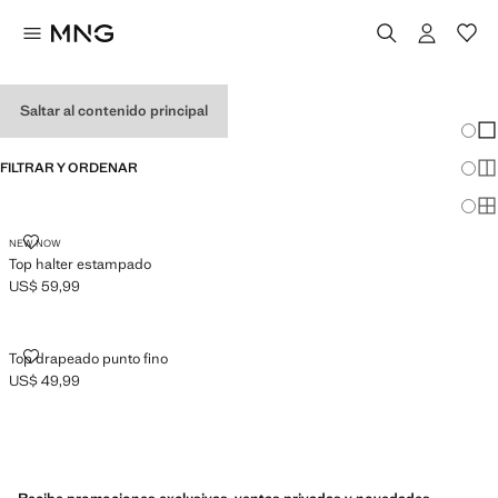
TOPS HALTER DE MUJER
Saltar al contenido principal
Cambi
Mos
FILTRAR Y ORDENAR
Mos
Mos
TOP HALTER ESTAMPADO
NEW NOW
Top halter estampado
US$ 59,99
Precio actual [US$ 59,99 ]
TOP DRAPEADO PUNTO FINO
Top drapeado punto fino
US$ 49,99
Precio actual [US$ 49,99 ]