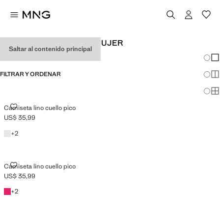
CAMISETAS DE LINO DE MUJER
Saltar al contenido principal
Cambi
Mos
FILTRAR Y ORDENAR
Mos
DISPONIBLE PLUS
Mos
CAMISETA LINO CUELLO PICO
Camiseta lino cuello pico
US$ 35,99
Precio actual [US$ 35,99 ]
Blanco
+1 colores
+
2
CAMISETA LINO CUELLO PICO
Camiseta lino cuello pico
US$ 35,99
Precio actual [US$ 35,99 ]
Fucsia
+1 colores
+
2