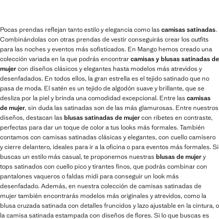
Pocas prendas reflejan tanto estilo y elegancia como las
camisas satinadas
.
Combinándolas con otras prendas de vestir conseguirás crear los outfits
para las noches y eventos más sofisticados. En Mango hemos creado una
colección variada en la que podrás encontrar
camisas y blusas satinadas de
mujer
con diseños clásicos y elegantes hasta modelos más atrevidos y
desenfadados. En todos ellos, la gran estrella es el tejido satinado que no
pasa de moda. El satén es un tejido de algodón suave y brillante, que se
desliza por la piel y brinda una comodidad excepcional. Entre las
camisas
de mujer
, sin duda las satinadas son de las más glamurosas. Entre nuestros
diseños, destacan las
blusas satinadas de mujer
con ribetes en contraste,
perfectas para dar un toque de color a tus looks más formales. También
contamos con camisas satinadas clásicas y elegantes, con cuello camisero
y cierre delantero, ideales para ir a la oficina o para eventos más formales. Si
buscas un estilo más casual, te proponemos nuestras
blusas de mujer
y
tops satinados con cuello pico y tirantes finos, que podrás combinar con
pantalones vaqueros o faldas midi para conseguir un look más
desenfadado. Además, en nuestra colección de camisas satinadas de
mujer también encontrarás modelos más originales y atrevidos, como la
blusa cruzada satinada con detalles fruncidos y lazo ajustable en la cintura, o
la camisa satinada estampada con diseños de flores. Si lo que buscas es