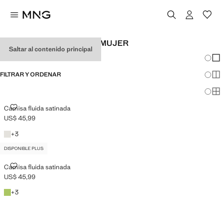
CAMISAS SATINADAS DE MUJER
Saltar al contenido principal
Cambi
Mos
FILTRAR Y ORDENAR
Mos
DISPONIBLE PLUS
Mos
CAMISA FLUIDA SATINADA
Camisa fluida satinada
US$ 45,99
Precio actual [US$ 45,99 ]
Blanco roto
+1 colores
+
3
DISPONIBLE PLUS
CAMISA FLUIDA SATINADA
Camisa fluida satinada
US$ 45,99
Precio actual [US$ 45,99 ]
Esmeralda
+1 colores
+
3