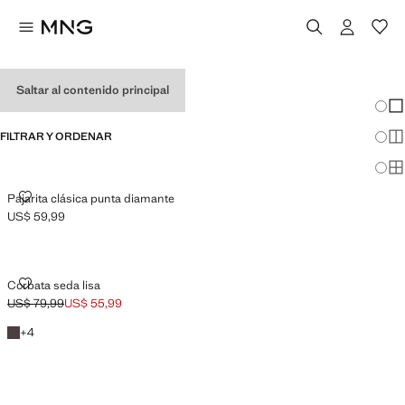
CORBATAS DE HOMBRE
Saltar al contenido principal
Cambi
Mos
FILTRAR Y ORDENAR
Mos
Mos
PAJARITA CLÁSICA PUNTA DIAMANTE
Pajarita clásica punta diamante
US$ 59,99
Precio actual [US$ 59,99 ]
CORBATA SEDA LISA
Corbata seda lisa
US$ 79,99
US$ 55,99
Precio inicial tachado [US$ 79,99 ]
Precio actual [US$ 55,99 ]
Marrón
+1 colores
+
4