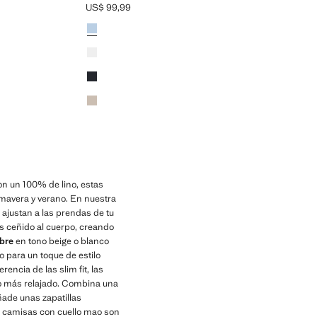
US$ 99,99
Precio actual [US$ 99,99 ]
Colores
Azul celeste
Blanco
Azul marino
Arena
 un 100% de lino, estas
imavera y verano. En nuestra
ajustan a las prendas de tu
s ceñido al cuerpo, creando
bre
en tono beige o blanco
o para un toque de estilo
rencia de las slim fit, las
lo más relajado. Combina una
ñade unas zapatillas
as camisas con cuello mao son