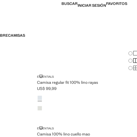
BUSCAR
FAVORITOS
INICIAR SESIÓN
BRECAMISAS
Cam
Mo
Mo
Mo
 RAYAS
CAMISA REGULAR FIT 100% LINO RAYAS
ESSENTIALS
Camisa regular fit 100% lino rayas
US$ 99,99
Precio actual [US$ 99,99 ]
Colores
Azul celeste
Khaki
CAMISA 100% LINO CUELLO MAO
ESSENTIALS
Camisa 100% lino cuello mao