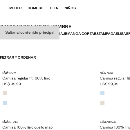
MUJER
HOMBRE
TEEN
NIÑOS
CAMISAS DE LINO DE HOMBRE
Saltar al contenido principal
TODO
SLIM FIT
REGULAR FIT
LINO
TRAJE
MANGA CORTA
ESTAMPADAS
LISAS
FILTRAR Y ORDENAR
CAMISA REGULAR FIT 100% LINO
CAMISA REGUL
NEW NOW
NEW NOW
Camisa regular fit 100% lino
Camisa regular fi
US$ 99,99
US$ 99,99
Precio actual [US$ 99,99 ]
Precio actual [US
Colores
Arena
Colores
Azul celeste
Azul celeste
Arena
CAMISA 100% LINO CUELLO MAO
CAMISA 100%
ESSENTIALS
ESSENTIALS
Camisa 100% lino cuello mao
Camisa 100% lino