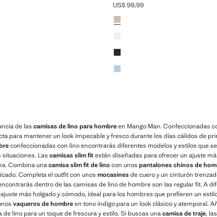
US$ 99,99
$ 99,99 ]
Precio actual [US$ 99,99 ]
Colores
Arena
Blanco
Azul marino
Azul celeste
ancia de las
camisas de lino para hombre
en Mango Man. Confeccionadas con
cta para mantener un look impecable y fresco durante los días cálidos de pr
bre
confeccionadas con lino encontrarás diferentes modelos y estilos que se 
s situaciones. Las
camisas slim fit
están diseñadas para ofrecer un ajuste má
erna. Combina una
camisa slim fit de lino
con unos
pantalones chinos de hom
ticado. Completa el outfit con unos
mocasines
de cuero y un cinturón trenzad
 encontrarás dentro de las camisas de lino de hombre son las regular fit. A dife
ajuste más holgado y cómodo, ideal para los hombres que prefieren un esti
 unos
vaqueros de hombre
en tono índigo para un look clásico y atemporal. A
 de lino para un toque de frescura y estilo. Si buscas una
camisa de traje
, l