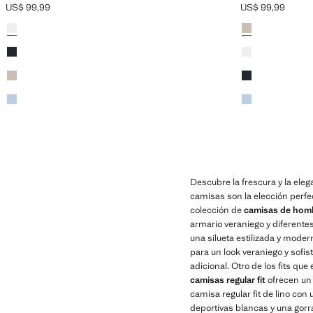
US$ 99,99
US$ 99,99
Precio actual [US$ 99,99 ]
Precio actual [US
Colores
Blanco
Colores
Arena
Azul marino
Blanco
Arena
Azul marino
Azul celeste
Azul celeste
Descubre la frescura y la eleg
camisas son la elección perfe
colección de
camisas de hom
armario veraniego y diferente
una silueta estilizada y mod
para un look veraniego y sofis
adicional. Otro de los fits que
camisas regular fit
ofrecen un 
camisa regular fit de lino con
deportivas blancas y una gorra