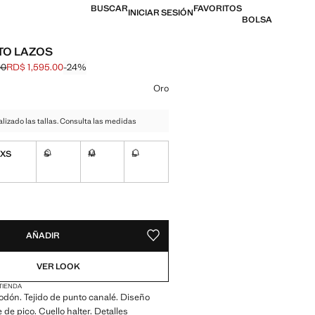
BUSCAR
FAVORITOS
INICIAR SESIÓN
BOLSA
TO LAZOS
00
RD$ 1,595.00
-24%
al tachado [RD$ 2,095.00 ]
l [RD$ 1,595.00 ]
n color
Oro
izado las tallas. Consulta las medidas
XS
S
M
L
No disponible ¡Lo quiero!
No disponible ¡Lo quiero!
No disponible ¡Lo quiero!
ADES!
E ¡LO QUIERO!
AÑADIR
GUARDAR COMO FAVORITO
VER LOOK
 TIENDA
godón. Tejido de punto canalé. Diseño
 de pico. Cuello halter. Detalles