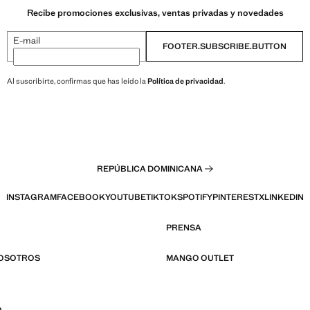
Recibe promociones exclusivas, ventas privadas y novedades
E-mail
FOOTER.SUBSCRIBE.BUTTON
Al suscribirte, confirmas que has leído la
Política de privacidad
.
REPÚBLICA DOMINICANA
INSTAGRAM
FACEBOOK
YOUTUBE
TIKTOK
SPOTIFY
PINTEREST
X
LINKEDIN
PRENSA
NOSOTROS
MANGO OUTLET