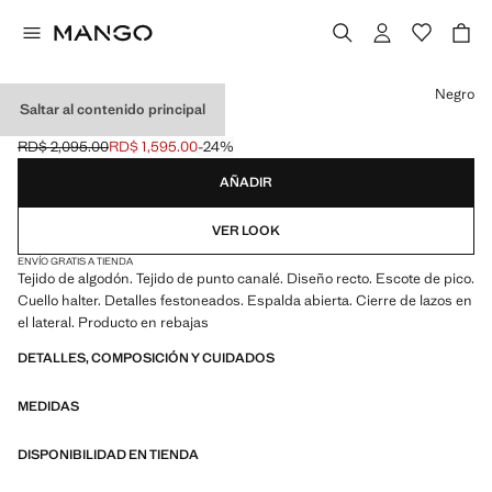
Selecciona un color
Negro
Saltar al contenido principal
TOP PUNTO LAZOS
RD$ 2,095.00
RD$ 1,595.00
-24%
Precio inicial tachado [RD$ 2,095.00 ]
Precio actual [RD$ 1,595.00 ]
AÑADIR
VER LOOK
ENVÍO GRATIS A TIENDA
Tejido de algodón. Tejido de punto canalé. Diseño recto. Escote de pico.
Cuello halter. Detalles festoneados. Espalda abierta. Cierre de lazos en
el lateral. Producto en rebajas
DETALLES, COMPOSICIÓN Y CUIDADOS
MEDIDAS
DISPONIBILIDAD EN TIENDA