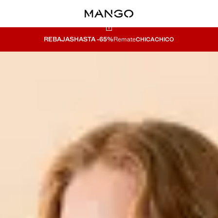
REBAJAS
HASTA -65%
Remate
CHICA
CHICO