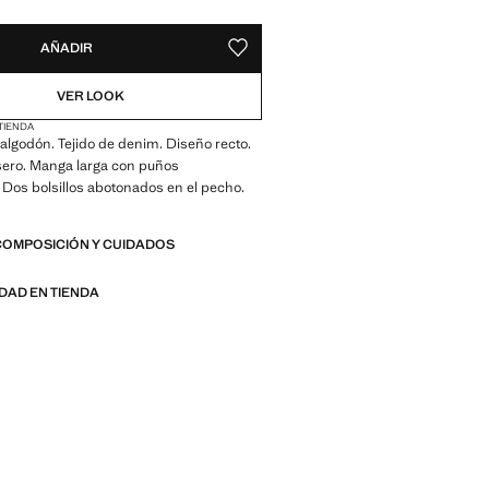
AÑADIR
GUARDAR COMO FAVORITO
VER LOOK
 TIENDA
algodón. Tejido de denim. Diseño recto.
sero. Manga larga con puños
Dos bolsillos abotonados en el pecho.
COMPOSICIÓN Y CUIDADOS
IDAD EN TIENDA