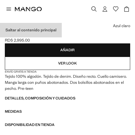
Selecciona un color
Azul claro
Saltar al contenido principal
CAZADORA VAQUERA
RD$ 2,995.00
Precio actual [RD$ 2,995.00 ]
AÑADIR
VER LOOK
ENVÍO GRATIS A TIENDA
Tejido 100% algodón. Tejido de denim. Diseño recto. Cuello camisero.
Manga larga con puños abotonados. Dos bolsillos abotonados en el
pecho. Pre-teen
DETALLES, COMPOSICIÓN Y CUIDADOS
MEDIDAS
DISPONIBILIDAD EN TIENDA