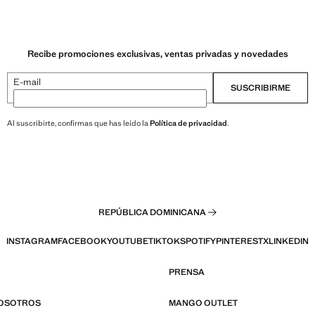
Recibe promociones exclusivas, ventas privadas y novedades
E-mail
SUSCRIBIRME
Al suscribirte, confirmas que has leído la
Política de privacidad
.
REPÚBLICA DOMINICANA
INSTAGRAM
FACEBOOK
YOUTUBE
TIKTOK
SPOTIFY
PINTEREST
X
LINKEDIN
PRENSA
NOSOTROS
MANGO OUTLET