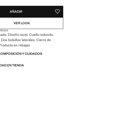
AÑADIR
GUARDAR COMO FAVORITO
VER LOOK
 TIENDA
hado. Diseño recto. Cuello redondo.
 Dos bolsillos laterales. Cierre de
Producto en rebajas
COMPOSICIÓN Y CUIDADOS
IDAD EN TIENDA