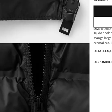
MEDIDAS
ENVÍO GRATIS A
Tejido acolc
Manga larga.
cremallera. 
DETALLES, 
DISPONIBIL