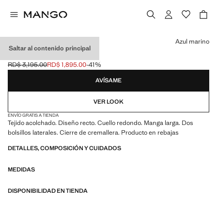
Selecciona un color
Azul marino
Saltar al contenido principal
ANORAK ACOLCHADO
RD$ 3,195.00
RD$ 1,895.00
-41%
Precio inicial tachado [RD$ 3,195.00 ]
Precio actual [RD$ 1,895.00 ]
AVÍSAME
VER LOOK
ENVÍO GRATIS A TIENDA
Tejido acolchado. Diseño recto. Cuello redondo. Manga larga. Dos
bolsillos laterales. Cierre de cremallera. Producto en rebajas
DETALLES, COMPOSICIÓN Y CUIDADOS
MEDIDAS
DISPONIBILIDAD EN TIENDA