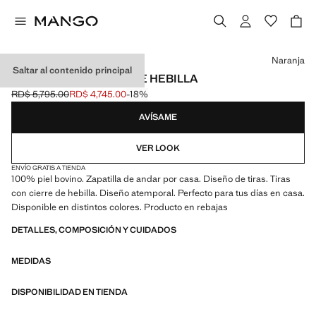
Selecciona un color
Naranja
Saltar al contenido principal
SANDALIAS PIEL DOBLE HEBILLA
RD$ 5,795.00
RD$ 4,745.00
-18%
Precio inicial tachado [RD$ 5,795.00 ]
Precio actual [RD$ 4,745.00 ]
AVÍSAME
VER LOOK
ENVÍO GRATIS A TIENDA
100% piel bovino. Zapatilla de andar por casa. Diseño de tiras. Tiras
con cierre de hebilla. Diseño atemporal. Perfecto para tus días en casa.
Disponible en distintos colores. Producto en rebajas
DETALLES, COMPOSICIÓN Y CUIDADOS
MEDIDAS
DISPONIBILIDAD EN TIENDA