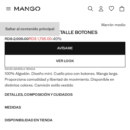
Selecciona un color
Marrón medio
Saltar al contenido principal
CAMISÓN ALGODÓN DETALLE BOTONES
RD$ 2,995.00
RD$ 1,795.00
-40%
Precio inicial tachado [RD$ 2,995.00 ]
Precio actual [RD$ 1,795.00 ]
AVÍSAME
VER LOOK
ENVÍO GRATIS A TIENDA
100% Algodón. Diseño mini. Cuello pico con botones. Manga larga.
Proporciona comodidad y libertad de movimiento. Disponible en
distintos colores. Camisón estilo vestido
DETALLES, COMPOSICIÓN Y CUIDADOS
MEDIDAS
DISPONIBILIDAD EN TIENDA