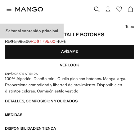
Selecciona un color
Topo
Saltar al contenido principal
CAMISÓN ALGODÓN DETALLE BOTONES
RD$ 2,995.00
RD$ 1,795.00
-40%
Precio inicial tachado [RD$ 2,995.00 ]
Precio actual [RD$ 1,795.00 ]
AVÍSAME
VER LOOK
ENVÍO GRATIS A TIENDA
100% Algodón. Diseño mini. Cuello pico con botones. Manga larga.
Proporciona comodidad y libertad de movimiento. Disponible en
distintos colores. Camisón estilo vestido
DETALLES, COMPOSICIÓN Y CUIDADOS
MEDIDAS
DISPONIBILIDAD EN TIENDA