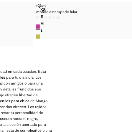
ORIOS
VESTIDO ESTAMPADO FULAR
EVENTS
Tallas
XS
Vestido estampado fular
ALORIOS
VESTIDO ESTAMPADO FULAR
S
RD$ 6,995.00
ALORIOS
VESTIDO ESTAMPADO FULAR
Precio actual [RD$ 6,995.00 ]
M
Colores
ALORIOS
VESTIDO ESTAMPADO FULAR
L
ALORIOS
VESTIDO ESTAMPADO FULAR
ALORIOS
didad en cada ocasión. Esta
iles
para tu día a día. Los
al con amigos o para una
y detalles fruncidos son
ajo ofrecen libertad de
eniles para chica
de Mango
prendas ofrecen. Los tejidos
presar tu personalidad de
oscuro hasta el negro,
una elección acertada para
 una fiesta de cumpleaños o una