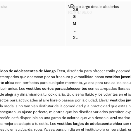
TER PANELES
VESTIDO LARGO DETALLE ABAL
neles
Vestido largo detalle abalorios
Tallas
XS
LTER PANELES
VESTIDO LARGO DETALLE AB
RD$ 4,195.00
$ 4,195.00 ]
Precio actual [RD$ 4,195.00 ]
S
LTER PANELES
VESTIDO LARGO DETALLE AB
M
LTER PANELES
VESTIDO LARGO DETALLE AB
L
LTER PANELES
VESTIDO LARGO DETALLE AB
XL
LTER PANELES
VESTIDO LARGO DETALLE AB
tidos de adolescentes de Mango Teen
, diseñada para ofrecer estilo y como
estampados que destacan por su frescura y versatilidad hasta
vestidos juven
te chica
son perfectos para cualquier momento, ya sea para una salida casu
lucir única. Los
vestidos cortos para adolescentes
con estampados florales 
e alegría y dinamismo a tu look diario. Su diseño fluido y los volantes en el b
tos para actividades al aire libre o paseos por la ciudad. Llevar
vestidos juv
 la moda, sino también disfrutar de la comodidad y la practicidad que estas 
os aseguran un ajuste perfecto, mientras que los diseños variados permiten ex
cción está disponible en una gama de colores que van desde el azul marino 
ue mejor se adapte a tu estilo. Los
vestidos largos de adolescente chica
son 
estilo en su guardarropa. Ya sea para un día en el instituto o la universidad,