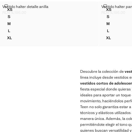
VESTIDO HALTER DETALLE ANILLA
VESTIDO HAL
Vestido halter detalle anilla
Vestido halter pa
Tallas
Tallas
XS
XS
VESTIDO HALTER DETALLE ANILLA
VESTIDO HA
RD$ 4,195.00
RD$ 4,195.00
Precio actual [RD$ 4,195.00 ]
Precio actual [RD
S
S
VESTIDO HALTER DETALLE ANILLA
VESTIDO HA
M
M
VESTIDO HALTER DETALLE ANILLA
VESTIDO HA
L
L
VESTIDO HALTER DETALLE ANILLA
VESTIDO HA
XL
XL
VESTIDO HALTER DETALLE ANILLA
VESTIDO HA
Descubre la colección de
ves
línea incluye desde vestidos 
vestidos cortos de adolescen
fiesta especial donde quieras 
ideales para aportar un toque d
movimiento, haciéndolos perfec
Teen no solo garantiza estar a
técnicos y elásticos utilizad
manera única. Además, la cole
permitiéndote elegir el tono q
quienes buscan versatilidad y 