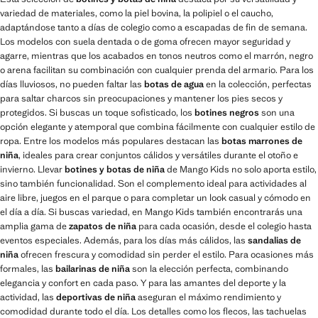
variedad de materiales, como la piel bovina, la polipiel o el caucho,
adaptándose tanto a días de colegio como a escapadas de fin de semana.
Los modelos con suela dentada o de goma ofrecen mayor seguridad y
agarre, mientras que los acabados en tonos neutros como el marrón, negro
o arena facilitan su combinación con cualquier prenda del armario. Para los
días lluviosos, no pueden faltar las
botas de agua
en la colección, perfectas
para saltar charcos sin preocupaciones y mantener los pies secos y
protegidos. Si buscas un toque sofisticado, los
botines negros
son una
opción elegante y atemporal que combina fácilmente con cualquier estilo de
ropa. Entre los modelos más populares destacan las
botas marrones de
niña
, ideales para crear conjuntos cálidos y versátiles durante el otoño e
invierno. Llevar
botines y botas de niña
de Mango Kids no solo aporta estilo,
sino también funcionalidad. Son el complemento ideal para actividades al
aire libre, juegos en el parque o para completar un look casual y cómodo en
el día a día. Si buscas variedad, en Mango Kids también encontrarás una
amplia gama de
zapatos de niña
para cada ocasión, desde el colegio hasta
eventos especiales. Además, para los días más cálidos, las
sandalias de
niña
ofrecen frescura y comodidad sin perder el estilo. Para ocasiones más
formales, las
bailarinas de niña
son la elección perfecta, combinando
elegancia y confort en cada paso. Y para las amantes del deporte y la
actividad, las
deportivas de niña
aseguran el máximo rendimiento y
comodidad durante todo el día. Los detalles como los flecos, las tachuelas