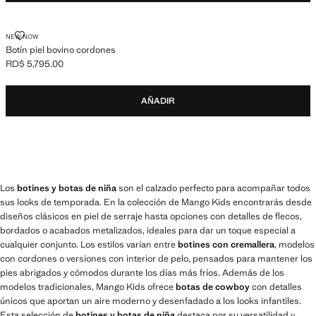
BOTÍN PIEL BOVINO CORDONES
NEW NOW
Botín piel bovino cordones
RD$ 5,795.00
Precio actual [RD$ 5,795.00 ]
AÑADIR
Los
botines y botas de niña
son el calzado perfecto para acompañar todos
sus looks de temporada. En la colección de Mango Kids encontrarás desde
diseños clásicos en piel de serraje hasta opciones con detalles de flecos,
bordados o acabados metalizados, ideales para dar un toque especial a
cualquier conjunto. Los estilos varían entre
botines con cremallera
, modelos
con cordones o versiones con interior de pelo, pensados para mantener los
pies abrigados y cómodos durante los días más fríos. Además de los
modelos tradicionales, Mango Kids ofrece
botas de cowboy
con detalles
únicos que aportan un aire moderno y desenfadado a los looks infantiles.
Esta selección de
botines y botas de niña
destaca por su versatilidad y