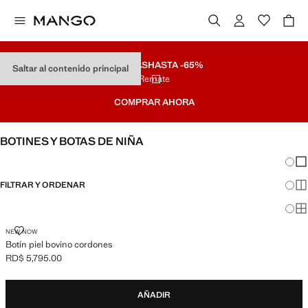
REBAJAS
HASTA -65%
Saltar al contenido principal
Remate
COMPRAR AHORA
BOTINES Y BOTAS DE NIÑA
Cambi
Mos
FILTRAR Y ORDENAR
Mos
Mos
BOTÍN PIEL BOVINO CORDONES
NEW NOW
Botín piel bovino cordones
RD$ 5,795.00
Precio actual [RD$ 5,795.00 ]
AÑADIR