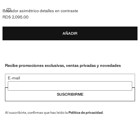
BAÑADOR ASIMÉTRICO DETALLES EN CONTRASTE
Bañador asimétrico detalles en contraste
RD$ 2,095.00
Precio actual [RD$ 2,095.00 ]
AÑADIR
Recibe promociones exclusivas, ventas privadas y novedades
E-mail
SUSCRIBIRME
Al suscribirte, confirmas que has leído la
Política de privacidad
.