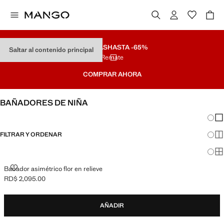
REBAJAS
HASTA -65%
Saltar al contenido principal
Remate
COMPRAR AHORA
BAÑADORES DE NIÑA
Cambi
Mos
FILTRAR Y ORDENAR
Mos
Mos
BAÑADOR ASIMÉTRICO FLOR EN RELIEVE
Bañador asimétrico flor en relieve
RD$ 2,095.00
Precio actual [RD$ 2,095.00 ]
AÑADIR