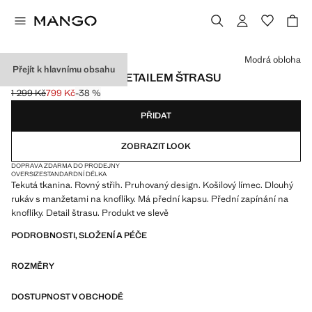
Vyberte barvu
Modrá obloha
Přejít k hlavnímu obsahu
KOŠILE S PRUHY A DETAILEM ŠTRASU
1 299 Kč
799 Kč
-38 %
Původní cena přeškrtnutá [1 299 Kč ]
Aktuální cena [799 Kč ]
PŘIDAT
ZOBRAZIT LOOK
DOPRAVA ZDARMA DO PRODEJNY
OVERSIZE
STANDARDNÍ DÉLKA
Tekutá tkanina. Rovný střih. Pruhovaný design. Košilový límec. Dlouhý
rukáv s manžetami na knoflíky. Má přední kapsu. Přední zapínání na
knoflíky. Detail štrasu. Produkt ve slevě
PODROBNOSTI, SLOŽENÍ A PÉČE
ROZMĚRY
DOSTUPNOST V OBCHODĚ