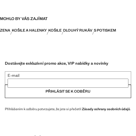
MOHLO BY VÁS ZAJÍMAT
ZENA
KOŠILE A HALENKY
KOŠILE
DLOUHÝ RUKÁV
S POTISKEM
Dostávejte exkluzivní promo akce, VIP nabídky a novinky
E-mail
PŘIHLÁSIT SE K ODBĚRU
Přihlášením k odběru potvrzujete, že jste si přečetli
Zásady ochrany osobních údajů
.