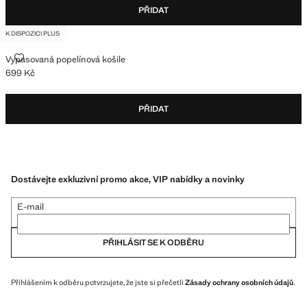
PŘIDAT
K DISPOZICI PLUS
VYPASOVANÁ POPELÍNOVÁ KOŠILE
Vypasovaná popelínová košile
699 Kč
Aktuální cena [699 Kč ]
PŘIDAT
Dostávejte exkluzivní promo akce, VIP nabídky a novinky
E-mail
PŘIHLÁSIT SE K ODBĚRU
Přihlášením k odběru potvrzujete, že jste si přečetli
Zásady ochrany osobních údajů
.