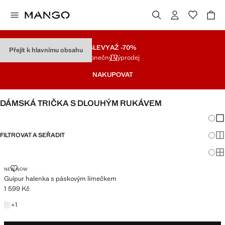
SLEVY
AŽ -70%
Přejít k hlavnímu obsahu
Konečný Výprodej
NAKUPOVAT
DÁMSKÁ TRIČKA S DLOUHÝM RUKÁVEM
Změna
Zob
FILTROVAT A SEŘADIT
Zob
Zob
GUIPUR HALENKA S PÁSKOVÝM LÍMEČKEM
NEW NOW
Guipur halenka s páskovým límečkem
1 599 Kč
Aktuální cena [1 599 Kč ]
+1 barva
+
1