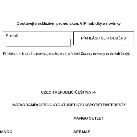
Dostávejte exkluzivní promo akce, VIP nabídky a novinky
E-mail
PŘIHLÁSIT SE K ODBĚRU
Přihlášením k odběru potvrzujete, že jste si přečetli
Zásady ochrany osobních údajů
.
CZECH REPUBLIC
·
ČEŠTINA
INSTAGRAM
FACEBOOK
YOUTUBE
TIKTOK
SPOTIFY
PINTEREST
X
MANGO OUTLET
 MANGO
SITE MAP