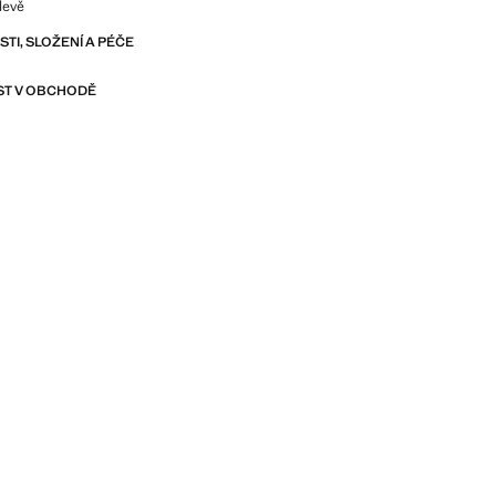
levě
I, SLOŽENÍ A PÉČE
T V OBCHODĚ