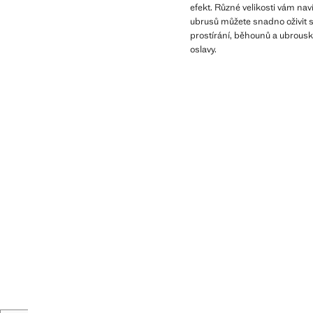
efekt. Různé velikosti vám nav
ubrusů můžete snadno oživit sv
prostírání, běhounů a ubrousků
oslavy.