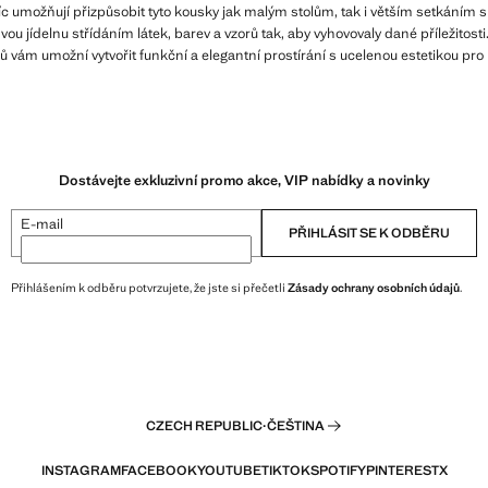
íc umožňují přizpůsobit tyto kousky jak malým stolům, tak i větším setkáním s
ou jídelnu střídáním látek, barev a vzorů tak, aby vyhovovaly dané příležitos
 vám umožní vytvořit funkční a elegantní prostírání s ucelenou estetikou pro 
Dostávejte exkluzivní promo akce, VIP nabídky a novinky
E-mail
PŘIHLÁSIT SE K ODBĚRU
Přihlášením k odběru potvrzujete, že jste si přečetli
Zásady ochrany osobních údajů
.
CZECH REPUBLIC
·
ČEŠTINA
INSTAGRAM
FACEBOOK
YOUTUBE
TIKTOK
SPOTIFY
PINTEREST
X