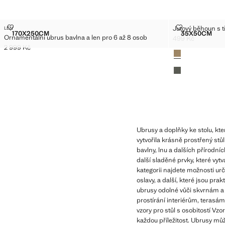
ORNAMENTÁLNÍ UBRUS BAVLNA A LEN PRO 6 AŽ 8 OSOB
JUTOVÝ BĚHO
Jutový běhoun s 
LEN
Velikosti
Velikosti
170X250CM
35X50CM
Ornamentální ubrus bavlna a len pro 6 až 8 osob
ORNAMENTÁLNÍ UBRUS BAVLNA A LEN PRO 6 AŽ 8 OSOB
JUTOVÝ 
499 Kč
Aktuální cena [49
2 999 Kč
Barvy
Aktuální cena [2 999 Kč ]
Ubrusy a doplňky ke stolu, kt
vytvořila krásně prostřený stůl
bavlny, lnu a dalších přírodní
další sladěné prvky, které vytv
kategorii najdete možnosti urč
oslavy, a další, které jsou pr
ubrusy odolné vůči skvrnám a
prostírání interiérům, terasám
vzory pro stůl s osobitostí Vz
každou příležitost. Ubrusy mů