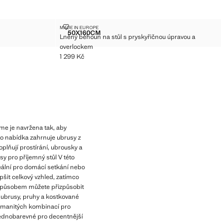
U VÝŠIVKOU
LNĚNÝ BĚHOUN NA STŮL S PRYSKYŘIČNOU ÚPRA
MADE IN EUROPE
Velikosti
50X160CM
Lněný běhoun na stůl s pryskyřičnou úpravou a
UROVOU VÝŠIVKOU
LNĚNÝ BĚHOUN NA STŮL S PRYSKYŘIČNO
overlockem
1 299 Kč
Aktuální cena [1 299 Kč ]
me je navržena tak, aby
ato nabídka zahrnuje ubrusy z
oplňují prostírání, ubrousky a
sy pro příjemný stůl V této
deální pro domácí setkání nebo
pšit celkový vzhled, zatímco
 způsobem můžete přizpůsobit
é ubrusy, pruhy a kostkované
rozmanitých kombinací pro
 jednobarevné pro decentnější