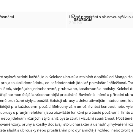
UN S TŘÁSNĚMI
LNĚNÉ PROSTÍRÁNÍ S AŽUROVO
třásněmi
Lněné prostírání s ažurovou výšivkou
Velikosti
35X50CM
BĚHOUN S TŘÁSNĚMI
LNĚNÉ PROSTÍRÁNÍ S AŽ
399 Kč
9 Kč ]
Aktuální cena [399 Kč ]
eré stylově ozdobí každé jídlo Kolekce ubrusů a stolních doplňků od Mango Ho
 pro jakoukoli denní dobu, od každodenních jídel až po zvláštní příležitosti. T
ch látek, stejně jako jednobarevné, pruhované, kostkované a potisky. Kolekci d
ářejí harmoničtější a všestrannější prostírání. Bavlněné, lněné a přírodní ubru
ené pro různé styly a použití. Existují ubrusy s dekorativnějším nádechem, i
aktičtější pro každodenní použití. Běhouny vám umožní vnést kontrast nebo vyle
 ubrusy s praným efektem jsou obzvláště funkční pro časté používání. Tímto
 nebo jídelnám různých stylů, aniž byste ztratili vizuální soudržnost. Potištěn
orované vzory, pruhy a kostky dodávají stolu charakter a usnadňují vytváření 
žete sladit s ubrousky nebo prostíráním pro dynamičtější vzhled, nebo zvolit