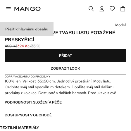
Vyberte barvu
Modrá
Přejít k hlavnímu obsahu
LNĚNÉ PROSTÍRÁNÍ VE TVARU LISTU POTAŽENÉ
PRYSKYŘICÍ
499 Kč
324 Kč
-35 %
Původní cena přeškrtnutá [499 Kč ]
Aktuální cena [324 Kč ]
PŘIDAT
ZOBRAZIT LOOK
DOPRAVA ZDARMA DO PRODEJNY
100% len. Velikost: 35x50 cm. Jednotlivý prostírání. Motiv listu.
Ozdobte svůj stůl speciálním dotekem. Doplňte svůj stůl dalšími
produkty z kolekce. Dostupné v dalších barvách. Produkt ve slevě
PODROBNOSTI, SLOŽENÍ A PÉČE
DOSTUPNOST V OBCHODĚ
TEXTILNÍ MATERIÁLY