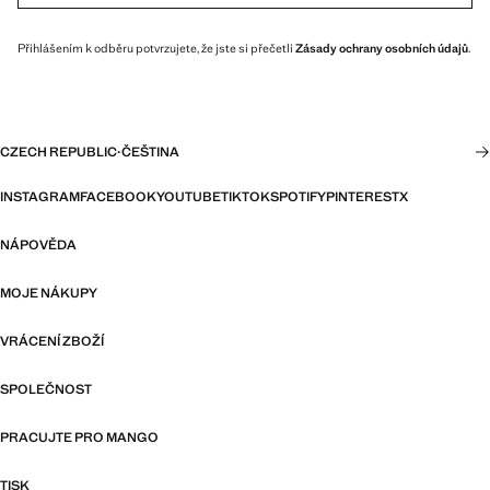
Přihlášením k odběru potvrzujete, že jste si přečetli
Zásady ochrany osobních údajů
.
CZECH REPUBLIC
·
ČEŠTINA
INSTAGRAM
FACEBOOK
YOUTUBE
TIKTOK
SPOTIFY
PINTEREST
X
NÁPOVĚDA
MOJE NÁKUPY
VRÁCENÍ ZBOŽÍ
SPOLEČNOST
PRACUJTE PRO MANGO
TISK