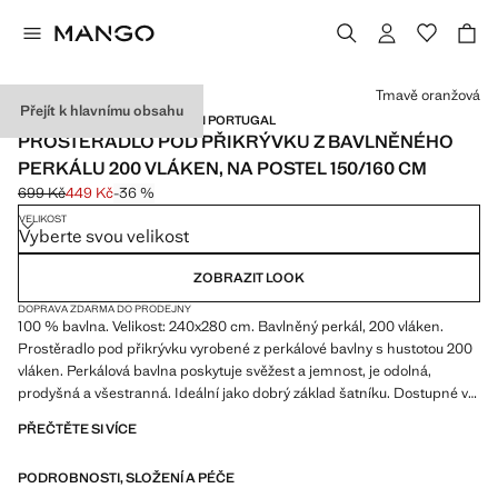
Vyberte barvu
Tmavě oranžová
Přejít k hlavnímu obsahu
PERKÁLOVÁ BAVLNA / MADE IN PORTUGAL
PROSTĚRADLO POD PŘIKRÝVKU Z BAVLNĚNÉHO
PERKÁLU 200 VLÁKEN, NA POSTEL 150/160 CM
699 Kč
449 Kč
-36 %
Původní cena přeškrtnutá [699 Kč ]
Aktuální cena [449 Kč ]
VELIKOST
Vyberte svou velikost
ZOBRAZIT LOOK
DOPRAVA ZDARMA DO PRODEJNY
100 % bavlna. Velikost: 240x280 cm. Bavlněný perkál, 200 vláken.
Prostěradlo pod přikrývku vyrobené z perkálové bavlny s hustotou 200
vláken. Perkálová bavlna poskytuje svěžest a jemnost, je odolná,
prodyšná a všestranná. Ideální jako dobrý základ šatníku. Dostupné v
dalších barvách. Ladí s dalšími produkty z kolekce. Produkt ve slevě
PŘEČTĚTE SI VÍCE
PODROBNOSTI, SLOŽENÍ A PÉČE