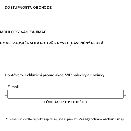
DOSTUPNOST V OBCHODĚ
MOHLO BY VÁS ZAJÍMAT
HOME
PROSTĚRADLA POD PŘIKRÝVKU
BAVLNĚNÝ PERKÁL
Dostávejte exkluzivní promo akce, VIP nabídky a novinky
E-mail
PŘIHLÁSIT SE K ODBĚRU
Přihlášením k odběru potvrzujete, že jste si přečetli
Zásady ochrany osobních údajů
.