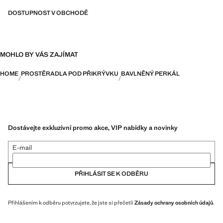
DOSTUPNOST V OBCHODĚ
MOHLO BY VÁS ZAJÍMAT
HOME
PROSTĚRADLA POD PŘIKRÝVKU
BAVLNĚNÝ PERKÁL
Dostávejte exkluzivní promo akce, VIP nabídky a novinky
E-mail
PŘIHLÁSIT SE K ODBĚRU
Přihlášením k odběru potvrzujete, že jste si přečetli
Zásady ochrany osobních údajů
.