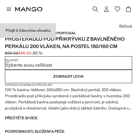
Vyberte barvu
Béžová
Přejít k hlavnímu obsahu
PERKÁLOVÁ BAVLNA / MADE IN PORTUGAL
PROSTĚRADLO POD PŘIKRÝVKU Z BAVLNĚNÉHO
PERKÁLU 200 VLÁKEN, NA POSTEL 150/160 CM
699 Kč
449 Kč
-36 %
Původní cena přeškrtnutá [699 Kč ]
Aktuální cena [449 Kč ]
VELIKOST
Vyberte svou velikost
ZOBRAZIT LOOK
DOPRAVA ZDARMA DO PRODEJNY
100 % bavlna. Velikost: 240x280 cm. Bavlněný perkál, 200 vláken.
Prostěradlo pod přikrývku vyrobené z perkálové bavlny s hustotou 200
vláken. Perkálová bavlna poskytuje svěžest a jemnost, je odolná,
prodyšná a všestranná. Ideální jako dobrý základ šatníku. Dostupné v
dalších barvách. Ladí s dalšími produkty z kolekce. Produkt ve slevě
PŘEČTĚTE SI VÍCE
PODROBNOSTI, SLOŽENÍ A PÉČE