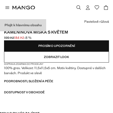
Vyberte barvu
Pastelově růžová
Přejít k hlavnímu obsahu
MADE IN PORTUGAL
KAMENINOVÁ MISKA S KVĚTEM
199 Kč
184 Kč
-8 %
Původní cena přeškrtnutá [199 Kč ]
Aktuální cena [184 Kč ]
PROSÍM O UPOZORNĚNÍ
ZOBRAZIT LOOK
DOPRAVA ZDARMA DO PRODEJNY
100% gres. Velikost: 11,5x11,5x5 cm. Motiv květiny. Dostupné v dalších
barvách. Produkt ve slevě
PODROBNOSTI, SLOŽENÍ A PÉČE
DOSTUPNOST V OBCHODĚ