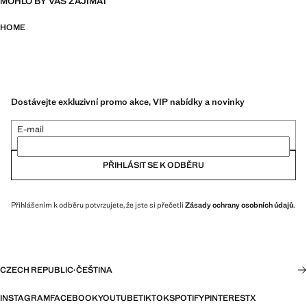
MOHLO BY VÁS ZAJÍMAT
HOME
Dostávejte exkluzivní promo akce, VIP nabídky a novinky
E-mail
PŘIHLÁSIT SE K ODBĚRU
Přihlášením k odběru potvrzujete, že jste si přečetli
Zásady ochrany osobních údajů
.
CZECH REPUBLIC
·
ČEŠTINA
INSTAGRAM
FACEBOOK
YOUTUBE
TIKTOK
SPOTIFY
PINTEREST
X