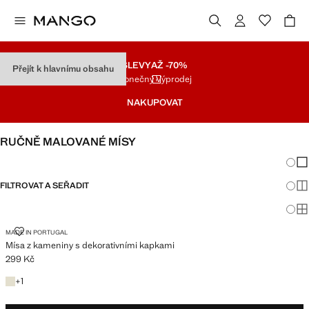
SLEVY
AŽ -70%
Přejít k hlavnímu obsahu
Konečný Výprodej
NAKUPOVAT
RUČNĚ MALOVANÉ MÍSY
Změna
Zob
FILTROVAT A SEŘADIT
Zob
Zob
MÍSA Z KAMENINY S DEKORATIVNÍMI KAPKAMI
MADE IN PORTUGAL
Mísa z kameniny s dekorativními kapkami
299 Kč
Aktuální cena [299 Kč ]
+1 barva
+
1