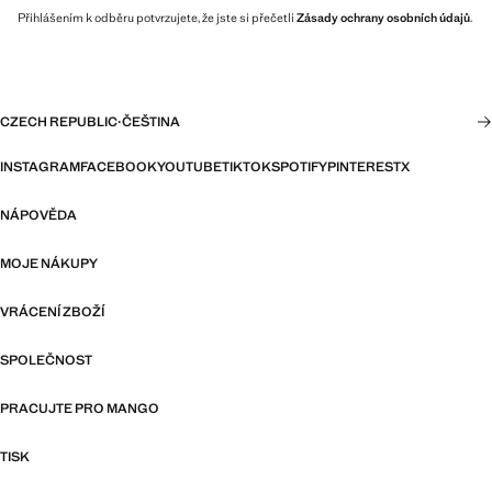
Přihlášením k odběru potvrzujete, že jste si přečetli
Zásady ochrany osobních údajů
.
CZECH REPUBLIC
·
ČEŠTINA
INSTAGRAM
FACEBOOK
YOUTUBE
TIKTOK
SPOTIFY
PINTEREST
X
NÁPOVĚDA
MOJE NÁKUPY
VRÁCENÍ ZBOŽÍ
SPOLEČNOST
PRACUJTE PRO MANGO
TISK