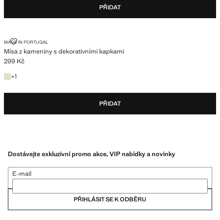
PŘIDAT
MÍSA Z KAMENINY S DEKORATIVNÍMI KAPKAMI
MADE IN PORTUGAL
Mísa z kameniny s dekorativními kapkami
299 Kč
Aktuální cena [299 Kč ]
+1 barva
+
1
PŘIDAT
Dostávejte exkluzivní promo akce, VIP nabídky a novinky
E-mail
PŘIHLÁSIT SE K ODBĚRU