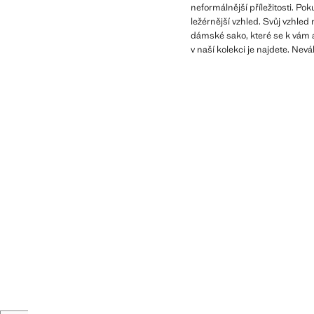
neformálnější příležitosti. P
ležérnější vzhled. Svůj vzhle
dámské sako, které se k vám a 
v naší kolekci je najdete. Neváh