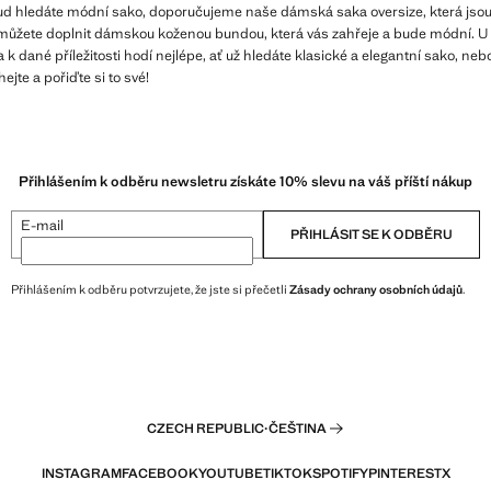
okud hledáte módní sako, doporučujeme naše dámská saka oversize, která jsou 
d můžete doplnit dámskou koženou bundou, která vás zahřeje a bude módní. U
k dané příležitosti hodí nejlépe, ať už hledáte klasické a elegantní sako, nebo
ejte a pořiďte si to své!
Přihlášením k odběru newsletru získáte 10% slevu na váš příští nákup
E-mail
PŘIHLÁSIT SE K ODBĚRU
Přihlášením k odběru potvrzujete, že jste si přečetli
Zásady ochrany osobních údajů
.
CZECH REPUBLIC
·
ČEŠTINA
INSTAGRAM
FACEBOOK
YOUTUBE
TIKTOK
SPOTIFY
PINTEREST
X