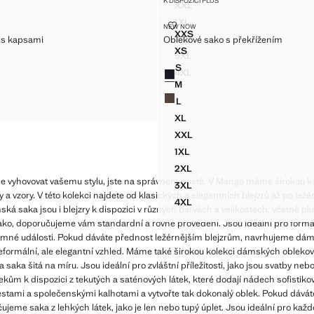
K DISPOZICI PLUS
XXL
SAKO S PÁSKEM
DVOJŘADÉ SAKO S PÁSKEM
1XL
GHT CUT S KAPSAMI
OBLEKOVÉ SAKO S PŘEKŘÍŽENÍ
SAKO S PÁSKEM
NEW NOW
DVOJŘADÉ SAKO S PÁSKEM
Velikosti
XXS
2XL
t s kapsami
Oblekové sako s překřížením
AIGHT CUT S KAPSAMI
OBLEKOVÉ SAKO S PŘEKŘÍŽ
SAKO S PÁSKEM
DVOJŘADÉ SAKO S PÁSKEM
XS
2 499 Kč
3XL
AIGHT CUT S KAPSAMI
OBLEKOVÉ SAKO S PŘEKŘÍŽ
499 Kč ]
Aktuální cena [2 499 Kč ]
SAKO S PÁSKEM
DVOJŘADÉ SAKO S PÁSKEM
S
Barvy
4XL
AIGHT CUT S KAPSAMI
OBLEKOVÉ SAKO S PŘEKŘÍŽ
SAKO S PÁSKEM
DVOJŘADÉ SAKO S PÁSKEM
M
AIGHT CUT S KAPSAMI
OBLEKOVÉ SAKO S PŘEKŘÍŽ
L
AIGHT CUT S KAPSAMI
OBLEKOVÉ SAKO S PŘEKŘÍŽ
XL
OBLEKOVÉ SAKO S PŘEKŘÍŽ
XXL
OBLEKOVÉ SAKO S PŘEKŘÍŽ
1XL
OBLEKOVÉ SAKO S PŘEKŘÍŽ
2XL
OBLEKOVÉ SAKO S PŘEKŘÍŽ
e vyhovovat vašemu stylu, jste na správném místě. V Mango máme širokou kole
3XL
OBLEKOVÉ SAKO S PŘEKŘÍŽ
y a vzory. V této kolekci najdete od klasických a elegantních blejzrů až po ležé
4XL
OBLEKOVÉ SAKO S PŘEKŘÍŽ
á saka jsou i blejzry k dispozici v různých barvách a velikostech, včetně plu
ako, doporučujeme vám standardní a rovné provedení. Jsou ideální pro formální
né události. Pokud dáváte přednost ležérnějším blejzrům, navrhujeme dáms
formální, ale elegantní vzhled. Máme také širokou kolekci dámských oblekový
 a saka šitá na míru. Jsou ideální pro zvláštní příležitosti, jako jsou svatby n
ekům k dispozici z tekutých a saténových látek, které dodají nádech sofistiko
stami a společenskými kalhotami a vytvořte tak dokonalý oblek. Pokud dávát
eme saka z lehkých látek, jako je len nebo tupý úplet. Jsou ideální pro každ