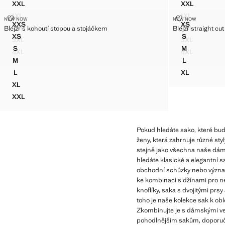
XXL
XXL
DVOJŘADÉ SAKO S PÁSKEM
DVOJŘADÉ 
1XL
1XL
BLEJZR S KOHOUTÍ STOPOU A STOJÁČKEM
BLEJZR STRAI
NEW NOW
DVOJŘADÉ SAKO S PÁSKEM
NEW NOW
DVOJŘADÉ 
Velikosti
Velikosti
XXS
XS
2XL
2XL
Blejzr s kohoutí stopou a stojáčkem
Blejzr straight cu
BLEJZR S KOHOUTÍ STOPOU A STOJÁČKEM
BLEJZR STR
DVOJŘADÉ SAKO S PÁSKEM
DVOJŘADÉ 
XS
S
2 299 Kč
2 499 Kč
3XL
3XL
BLEJZR S KOHOUTÍ STOPOU A STOJÁČKEM
BLEJZR STR
Aktuální cena [2 299 Kč ]
Aktuální cena [2 
DVOJŘADÉ SAKO S PÁSKEM
DVOJŘADÉ 
S
M
4XL
4XL
BLEJZR S KOHOUTÍ STOPOU A STOJÁČKEM
BLEJZR STR
DVOJŘADÉ SAKO S PÁSKEM
DVOJŘADÉ 
M
L
BLEJZR S KOHOUTÍ STOPOU A STOJÁČKEM
BLEJZR STR
L
XL
BLEJZR S KOHOUTÍ STOPOU A STOJÁČKEM
BLEJZR STR
XL
BLEJZR S KOHOUTÍ STOPOU A STOJÁČKEM
XXL
BLEJZR S KOHOUTÍ STOPOU A STOJÁČKEM
Pokud hledáte sako, které bud
ženy, která zahrnuje různé styl
stejně jako všechna naše dámsk
hledáte klasické a elegantní s
obchodní schůzky nebo význam
ke kombinaci s džínami pro ne
knoflíky, saka s dvojitými prsy
toho je naše kolekce sak k obl
Zkombinujte je s dámskými ve
pohodlnějším sakům, doporučuj