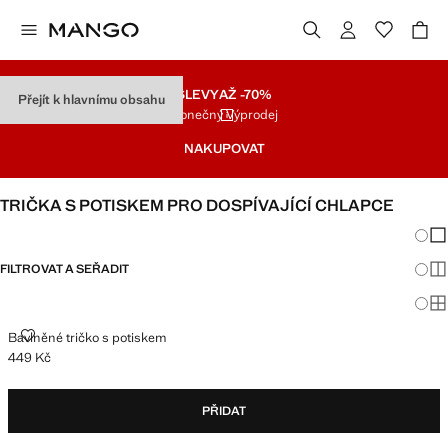
SLEVY
AŽ -70%
Přejít k hlavnímu obsahu
Konečný Výprodej
NAKUPOVAT
TRIČKA S POTISKEM PRO DOSPÍVAJÍCÍ CHLAPCE
Změna
Zob
FILTROVAT A SEŘADIT
Zob
Zob
BAVLNĚNÉ TRIČKO S POTISKEM
Bavlněné tričko s potiskem
449 Kč
Aktuální cena [449 Kč ]
PŘIDAT