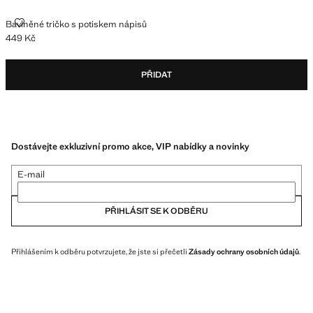
BAVLNĚNÉ TRIČKO S POTISKEM NÁPISŮ
Bavlněné tričko s potiskem nápisů
449 Kč
Aktuální cena [449 Kč ]
PŘIDAT
Dostávejte exkluzivní promo akce, VIP nabídky a novinky
E-mail
PŘIHLÁSIT SE K ODBĚRU
Přihlášením k odběru potvrzujete, že jste si přečetli
Zásady ochrany osobních údajů
.