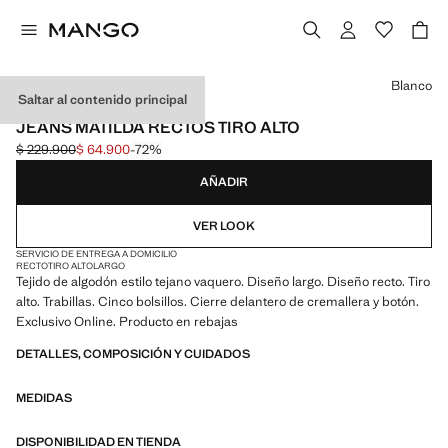
Selecciona un color
Blanco
Saltar al contenido principal
EXCLUSIVO ONLINE
JEANS MATILDA RECTOS TIRO ALTO
$ 229.900
$ 64.900
-72%
Precio inicial tachado [$ 229.900 ]
Precio actual [$ 64.900 ]
AÑADIR
VER LOOK
SERVICIO DE ENTREGA A DOMICILIO
RECTO
TIRO ALTO
LARGO
Tejido de algodón estilo tejano vaquero. Diseño largo. Diseño recto. Tiro
alto. Trabillas. Cinco bolsillos. Cierre delantero de cremallera y botón.
Exclusivo Online. Producto en rebajas
DETALLES, COMPOSICIÓN Y CUIDADOS
MEDIDAS
DISPONIBILIDAD EN TIENDA