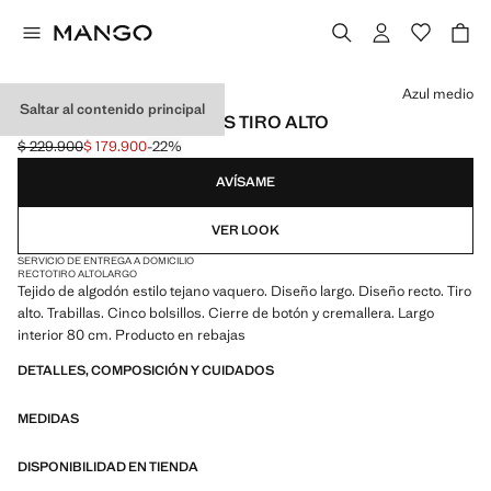
Selecciona un color
Azul medio
Saltar al contenido principal
JEANS MATILDA RECTOS TIRO ALTO
$ 229.900
$ 179.900
-22%
Precio inicial tachado [$ 229.900 ]
Precio actual [$ 179.900 ]
AVÍSAME
VER LOOK
SERVICIO DE ENTREGA A DOMICILIO
RECTO
TIRO ALTO
LARGO
Tejido de algodón estilo tejano vaquero. Diseño largo. Diseño recto. Tiro
alto. Trabillas. Cinco bolsillos. Cierre de botón y cremallera. Largo
interior 80 cm. Producto en rebajas
DETALLES, COMPOSICIÓN Y CUIDADOS
MEDIDAS
DISPONIBILIDAD EN TIENDA