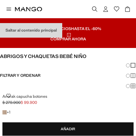
ÚLTIMOS PRECIOS
HASTA EL -60%
Saltar al contenido principal
COMPRAR AHORA
ABRIGOS Y CHAQUETAS BEBÉ NIÑO
Cambi
Mos
FILTRAR Y ORDENAR
Mos
Mos
ANORAK CAPUCHA BOTONES
Anorak capucha botones
$ 279.900
$ 99.900
Precio inicial tachado [$ 279.900 ]
Precio actual [$ 99.900 ]
+1 color
+
1
AÑADIR