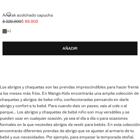
ANORAK ACOLCHADO CAPUCHA
Anorak acolchado capucha
$ 229.900
$ 99.900
Precio inicial tachado [$ 229.900 ]
Precio actual [$ 99.900 ]
+1 color
+
1
AÑADIR
Los abrigos y chaquetas son las prendas imprescindibles para hacer frente
a los meses más fríos. En Mango Kids encontrarás una amplia colección de
chaquetas y abrigos de bebe niño, confeccionadas pensando en darle
abrigo y confort a tu bebé. Para cuando dais un paseo, vais al cole o al
parque... Los abrigos y chaquetas de bebé niño son muy versátiles y se
pueden usar en cualquier ocasión, ya sea el día a día o para ocasiones
formales en la que necesites abrigos de vestir para bebés. En esta colección
encontrarás diferentes prendas de abrigo que se ajustan al armario de tu
bebé y sus necesidades. Por ejemplo, para empezar la temporada otoñal,