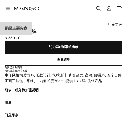
选择颜色
颜色 灰白
颜色 中蓝色
颜色 深蓝色
巧克力色
跳至主要内容
高腰直筒牛仔裤
￥359.00
当前价格 [￥359.00 ]
添加到愿望清单
查看造型
免费送货到商店
气球裤
高腰
标准长度
牛仔风格棉质面料. 长款设计. 气球设计. 直筒款式. 高腰. 腰带环. 五个口袋.
正面开拉链，系纽扣. 内侧长度75cm. 提供 Plus 码. 促销产品
细节、成分和护理说明
测量
门店库存