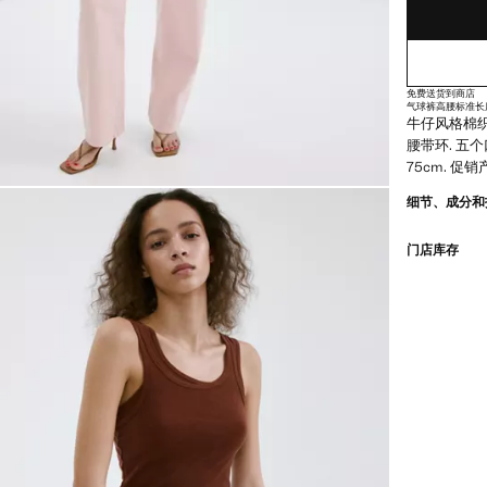
(
175/82A
免费送货到商店
气球裤
高腰
标准长
牛仔风格棉织物
腰带环. 五
75cm. 促销
细节、成分和
门店库存