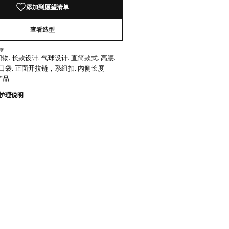
添加到愿望清单
46)
查看造型
度
. 长款设计. 气球设计. 直筒款式. 高腰.
个口袋. 正面开拉链，系纽扣. 内侧长度
产品
护理说明