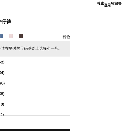
搜索
收藏夹
登录
牛仔裤
9.00 ]
粉色
--请在平时的尺码基础上选择小一号。
32)
34)
36)
38)
40)
2)
4)