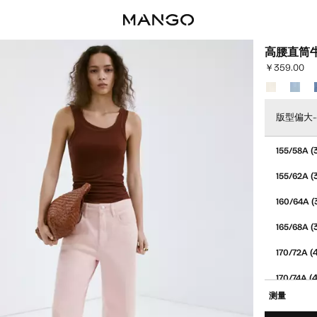
高腰直筒
￥359.00
当前价格 [￥35
选择颜色
版型偏大
选择尺码
(
155/58A
(
155/62A
(
160/64A
(
165/68A
(
170/72A
(4
170/74A
测量
(4
175/78A