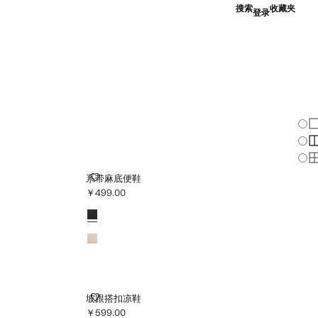
搜索
收藏夹
登录
改
显
显
显
系带麻底便鞋
系带麻底便鞋
￥499.00
当前价格 [￥499.00 ]
颜色
坡跟搭扣凉鞋
坡跟搭扣凉鞋
￥599.00