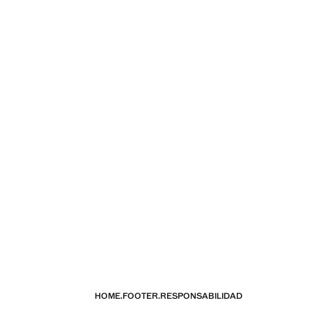
当前价格 [￥599.00 ]
HOME.FOOTER.RESPONSABILIDAD