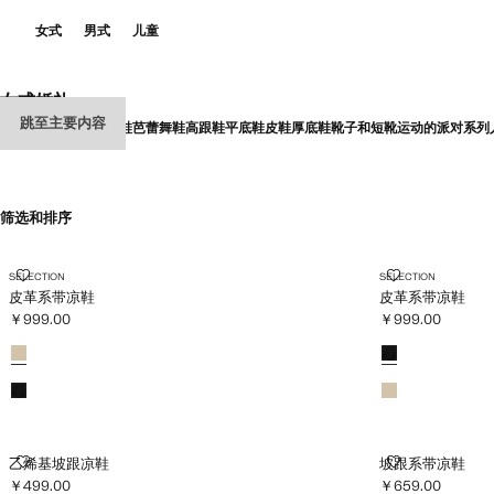
女式
男式
儿童
女式婚礼
跳至主要内容
全选
高跟凉鞋
平底凉鞋
芭蕾舞鞋
高跟鞋
平底鞋
皮鞋
厚底鞋
靴子和短靴
运动的
派对系列
筛选和排序
皮革系带凉鞋
皮革系带凉鞋
SELECTION
SELECTION
皮革系带凉鞋
皮革系带凉鞋
￥999.00
￥999.00
当前价格 [￥999.00 ]
当前价格 [￥999.0
颜色
颜色
乙烯基坡跟凉鞋
坡跟系带凉鞋
乙烯基坡跟凉鞋
坡跟系带凉鞋
￥499.00
￥659.00